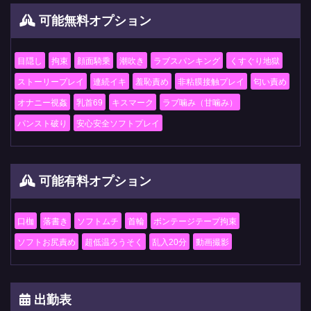
可能無料オプション
目隠し
拘束
顔面騎乗
潮吹き
ラブスパンキング
くすぐり地獄
ストーリープレイ
連続イキ
羞恥責め
非粘膜接触プレイ
匂い責め
オナニー視姦
乳首69
キスマーク
ラブ噛み（甘噛み）
パンスト破り
安心安全ソフトプレイ
可能有料オプション
口枷
落書き
ソフトムチ
首輪
ボンテージテープ拘束
ソフトお尻責め
超低温ろうそく
乱入20分
動画撮影
出勤表