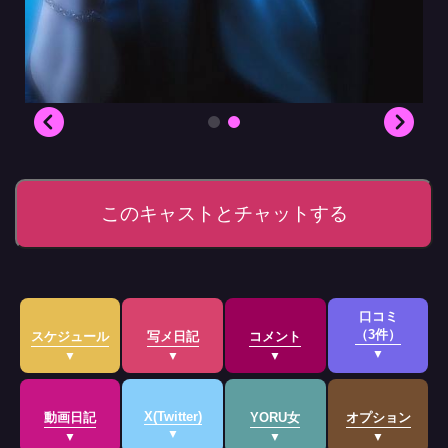
このキャストとチャットする
口コミ
（3件）
スケジュール
写メ日記
コメント
X(Twitter)
動画日記
YORU女
オプション