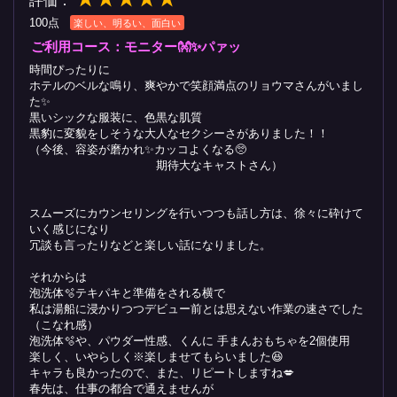
評価：
100点
楽しい、明るい、面白い
ご利用コース：モニター👐✨パァッ
時間ぴったりに
ホテルのベルな鳴り、爽やかで笑顔満点のリョウマさんがいまし
た✨
黒いシックな服装に、色黒な肌質
黒豹に変貌をしそうな大人なセクシーさがありました！！
（今後、容姿が磨かれ✨カッコよくなる🥺
期待大なキャストさん）
スムーズにカウンセリングを行いつつも話し方は、徐々に砕けて
いく感じになり
冗談も言ったりなどと楽しい話になりました。
それからは
泡洗体🫧テキパキと準備をされる横で
私は湯船に浸かりつつデビュー前とは思えない作業の速さでした
（こなれ感）
泡洗体🫧や、パウダー性感、くんに 手まんおもちゃを2個使用
楽しく、いやらしく※楽しませてもらいました😆
キャラも良かったので、また、リピートしますね💋
春先は、仕事の都合で通えませんが