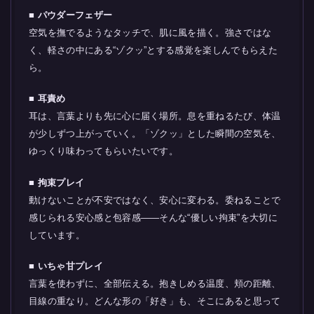
■ パウダーフェザー
空気を撫でるようなタッチで、肌に風を描く。強さではな
く、軽さの中にある“ゾクッ”とする感覚を楽しんでもらえた
ら。
■ 耳責め
耳は、言葉よりも先に心に届く場所。息を重ねるたび、体温
が少しずつ上がっていく。「ゾクッ」とした瞬間の空気を、
ゆっくり味わってもらいたいです。
■ 拘束プレイ
動けないことが不安ではなく、安心に変わる。委ねることで
感じられる安心感と包容感――そんな“優しい拘束”を大切に
しています。
■ いちゃ甘プレイ
言葉を使わずに、全部伝える。抱きしめる温度、頬の距離、
目線の重なり。どんな形の「好き」も、そこにあると思って