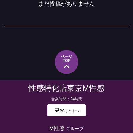
まだ投稿がありません
ページ
TOP
性感特化店東京M性感
営業時間：24時間
desktop_mac
PCサイトへ
M性感
グループ