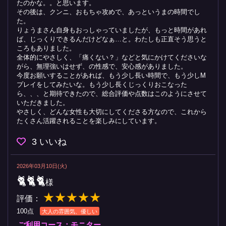
たのかな。。と思います。
その後は、クンニ、おもちゃ攻めで、あっというまの時間でし
た。
りょうまさん自身もおっしゃっていましたが、もっと時間があれ
ば、じっくりできるんだけどなぁ…と。わたしも正直そう思うと
ころもありました。
全体的にやさしく、「痛くない？」などと気にかけてくださいな
がら、無理強いはせず、の性感で、安心感がありました。
今度お願いすることがあれば、もう少し長い時間で、もう少しM
プレイをしてみたいな。もう少し長くじっくりおこなった
ら、、、と期待できたので、総合評価や点数はこのようにさせて
いただきました。
やさしく、どんな女性も大切にしてくださる方なので、これから
たくさん活躍されることを楽しみにしています。
3
いいね
2026年03月10日(火)
🐈🐈🐈
様
★★★★★
評価：
100点
大人の雰囲気、優しい
ご利用コース：モニター