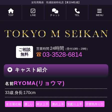
女性用風俗 性感技術特化店【東京M性感】
TOP
LINE
チャット
TEL
MENU
24時間
ご相談
03-3528-6814
無料
キャスト紹介
RYOMA(リョウマ)
名前
33歳 身長:170cm
名古屋在籍
優しい
聞き上手
褒め上手
気配り上手
雰囲気作り◎