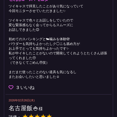
ツイキャスで拝見したことがあり気になっていて
今回モニターさせていただきました✨
ツイキャスで色々とお話しをしていたので
変な緊張感もなく会ってからもスムーズに
お話しできました😊
初めてのスパンキングと🐄噛みを体験🫣
パウダーも気持ちよかったしク◯ニも舐め方が
お上手でとっても気持ちよかったです✨
私が中イキしたことがないので開発してくれようとたくさん頑張
ってくれました🥺
（できなくてごめん🥹笑）
まだまだ使ったことのない道具も気になるし
またお会いしたいと思いました☺️
3
いいね
2026年02月26日(木)
名古屋飯🍚
様
★★★★★