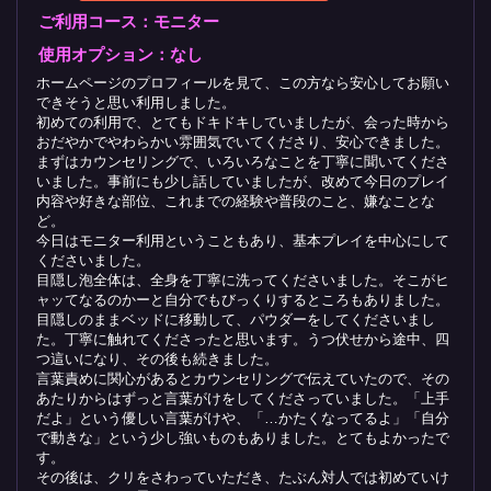
ご利用コース：モニター
使用オプション：なし
ホームページのプロフィールを見て、この方なら安心してお願い
できそうと思い利用しました。
初めての利用で、とてもドキドキしていましたが、会った時から
おだやかでやわらかい雰囲気でいてくださり、安心できました。
まずはカウンセリングで、いろいろなことを丁寧に聞いてくださ
いました。事前にも少し話していましたが、改めて今日のプレイ
内容や好きな部位、これまでの経験や普段のこと、嫌なことな
ど。
今日はモニター利用ということもあり、基本プレイを中心にして
くださいました。
目隠し泡全体は、全身を丁寧に洗ってくださいました。そこがヒ
ャッてなるのかーと自分でもびっくりするところもありました。
目隠しのままベッドに移動して、パウダーをしてくださいまし
た。丁寧に触れてくださったと思います。うつ伏せから途中、四
つ這いになり、その後も続きました。
言葉責めに関心があるとカウンセリングで伝えていたので、その
あたりからはずっと言葉がけをしてくださっていました。「上手
だよ」という優しい言葉がけや、「…かたくなってるよ」「自分
で動きな」という少し強いものもありました。とてもよかったで
す。
その後は、クリをさわっていただき、たぶん対人では初めていけ