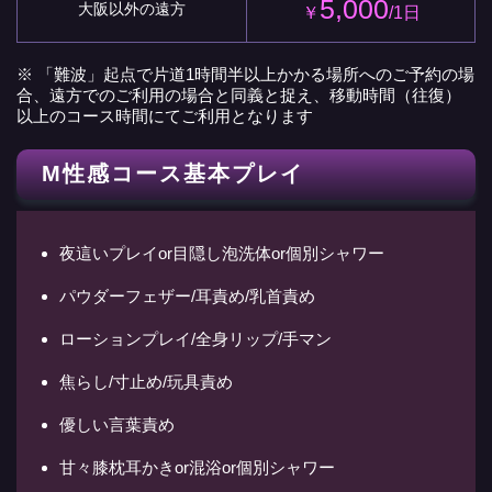
5,000
大阪以外の遠方
￥
/1日
※ 「難波」起点で片道1時間半以上かかる場所へのご予約の場
合、遠方でのご利用の場合と同義と捉え、移動時間（往復）
以上のコース時間にてご利用となります
M性感コース基本プレイ
夜這いプレイor目隠し泡洗体or個別シャワー
パウダーフェザー/耳責め/乳首責め
ローションプレイ/全身リップ/手マン
焦らし/寸止め/玩具責め
優しい言葉責め
甘々膝枕耳かきor混浴or個別シャワー