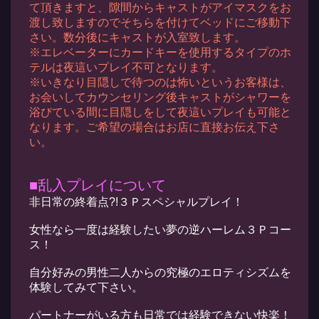
て頂きますと、隙間からキャストがアイマスクをお
渡し致しますのでそちらを付けてベッドにご移動下
さい。数分後にキャストが入室致します。
※エレベーターにカードキーを使用するタイプのホ
テルは夜這いプレイ不可となります。
※いきなり目隠しで待つのは怖いというお客様は、
お会いしてカウンセリング後キャストがシャワーを
浴びている間に目隠しをして夜這いプレイも可能と
なります。ご希望の場合はお店に直接お伝え下さ
い。
■乱入プレイについて
非日常の終着点?!３Ｐスペシャルプレイ！
女性なら一度は経験したい夢の逆ハーレム３Ｐコー
ス！
自分好みの男性二人からの究極のエロティシズムを
体験してみて下さい。
パートナーがいる方も日常では経験できない快楽！