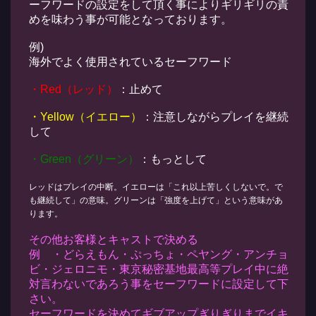
ーフワードの設定をして頂く事によりギリギリの責
めを味わう事が可能となっております。
例)
海外でよく使用されているセーフワード
・Red（レッド）
：止めて
・Yellow（イエロー）
：注意しながらプレイを継続
して
・Green（グリーン）
：もっとして
レッドはプレイの中断。イエローは「これ以上苦しくしないで。で
も継続して」の意味。グリーンは「強度を上げて」という意味があ
ります。
その他お客様とキャストで決める
例 ・どらえもん・ぷっちょ・ペヤング・アンチョ
ビ・ジェロニモ・東京秘密基地最高等プレイ中に絶
対言わないであろう事をセーフワードに設定して下
さい。
セーフワードを決めてギブアップぎりぎりまでイキ