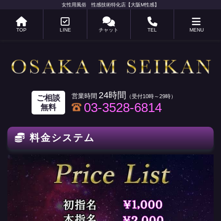
女性用風俗 性感技術特化店【大阪M性感】
TOP
LINE
チャット
TEL
MENU
24時間
ご相談
03-3528-6814
無料
料金システム