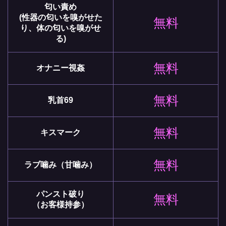
匂い責め
(性器の匂いを嗅がせた
無料
り、体の匂いを嗅がせ
る)
無料
オナニー視姦
無料
乳首69
無料
キスマーク
無料
ラブ噛み（甘噛み）
パンスト破り
無料
（お客様持参）