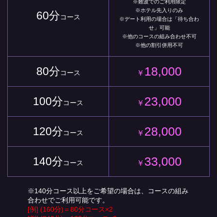
※難波でのご利用限定
※ホテル先入りのみ
60分
コース
※デート利用の場合は「待ち合わ
せ」可能
※他のコースの組み合わせ不可
※他の割引併用不可
18,000
80分
コース
￥
23,000
100分
コース
￥
28,000
120分
コース
￥
33,000
140分
コース
￥
※140分コース以上をご希望の場合は、コースの組み
合わせでご利用可能です。
[例] (160分)＝80分コース×2