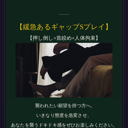
【緩急あるギャップSプレイ】
【押し倒し×首絞め×人体拘束】
襲われたい願望を持つ方へ。
いきなり態度を急変させ、
あなたを襲うドキドキ感をぜひお楽しみください。