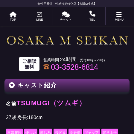
女性用風俗 性感技術特化店【大阪M性感】
TOP
LINE
チャット
TEL
MENU
24時間
ご相談
03-3528-6814
無料
キャスト紹介
TSUMUGI（ツムギ）
名前
27歳 身長:180cm
東京在籍
優しい
癒し系
接客良
高身長
ギャップ
聞き上手