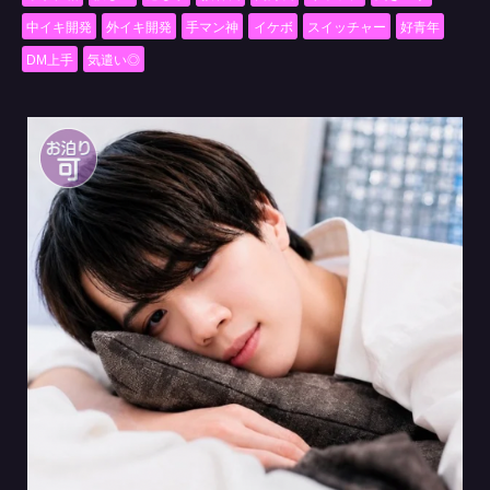
中イキ開発
外イキ開発
手マン神
イケボ
スイッチャー
好青年
DM上手
気遣い◎