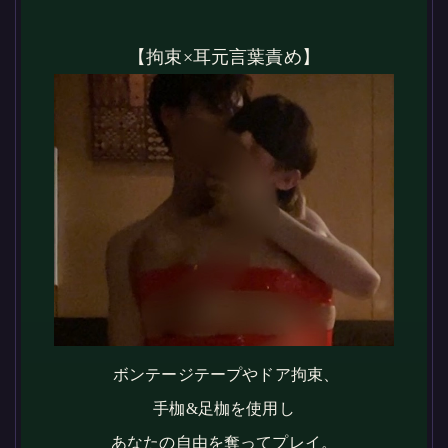
【拘束×耳元言葉責め】
ボンテージテープやドア拘束、
手枷&足枷を使用し
あなたの自由を奪ってプレイ。